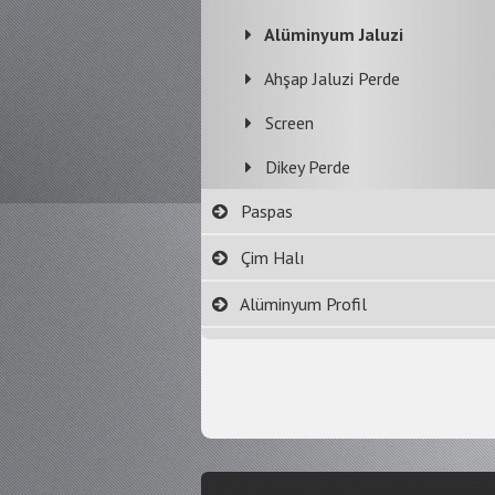
Alüminyum Jaluzi
Ahşap Jaluzi Perde
Screen
Dikey Perde
Paspas
Çim Halı
Alüminyum Profil