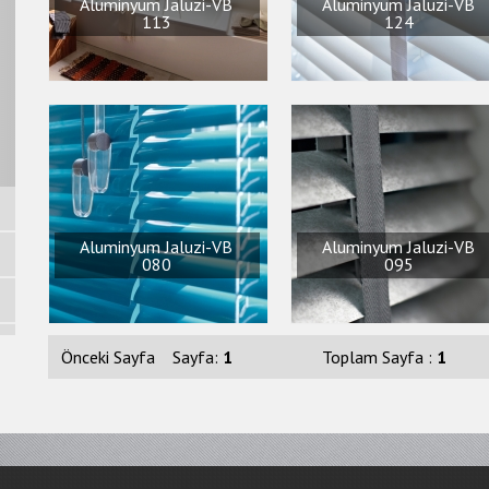
Aluminyum Jaluzi-VB
Aluminyum Jaluzi-VB
113
124
Aluminyum Jaluzi-VB
Aluminyum Jaluzi-VB
080
095
Önceki Sayfa
Sayfa:
1
Toplam Sayfa :
1