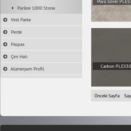
Puro Silver PLE
Purline 1000 Stone
Vinil Parke
Perde
Paspas
Çim Halı
Carbon PLES3
Alüminyum Profil
Önceki Sayfa
Say