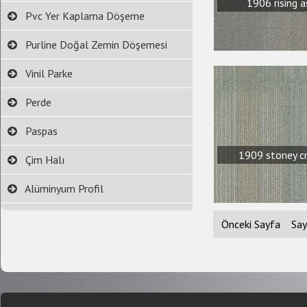
1906 rising a
Pvc Yer Kaplama Döşeme
Purline Doğal Zemin Döşemesi
Vinil Parke
Perde
Paspas
1909 stoney c
Çim Halı
Alüminyum Profil
Önceki Sayfa
Say