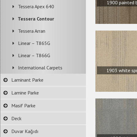
1900 painted 
Tessera Apex 640
Tessera Contour
Tessera Arran
Linear – T865G
Linear – T866G
International Carpets
1903 white sp
Laminant Parke
Lamine Parke
Masif Parke
Deck
Duvar Kağıdı