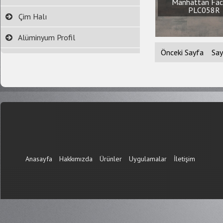
Manhattan Fac
PLC058R
Çim Halı
Alüminyum Profil
Önceki Sayfa
Say
Anasayfa
Hakkımızda
Ürünler
Uygulamalar
İletişim