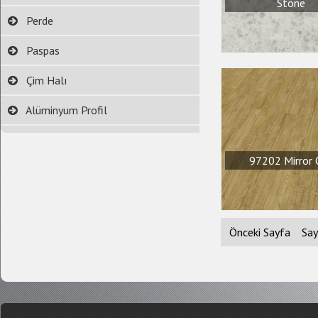
Stone
Perde
Paspas
Çim Halı
Alüminyum Profil
97202 Mirror 
Önceki Sayfa
Say