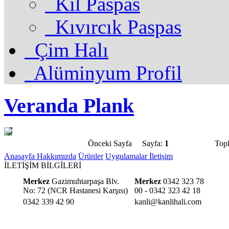
Kıl Paspas
Kıvırcık Paspas
Çim Halı
Alüminyum Profil
Veranda Plank
Önceki Sayfa
Sayfa:
1
Top
Anasayfa
Hakkımızda
Ürünler
Uygulamalar
İletişim
İLETİŞİM BİLGİLERİ
Merkez
Gazimuhtarpaşa Blv.
Merkez
0342 323 78
No: 72 (NCR Hastanesi Karşısı)
00 - 0342 323 42 18
0342 339 42 90
kanli@kanlihali.com