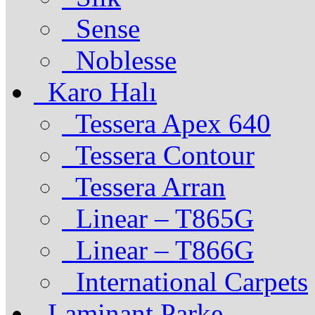
Sense
Noblesse
Karo Halı
Tessera Apex 640
Tessera Contour
Tessera Arran
Linear – T865G
Linear – T866G
International Carpets
Laminant Parke