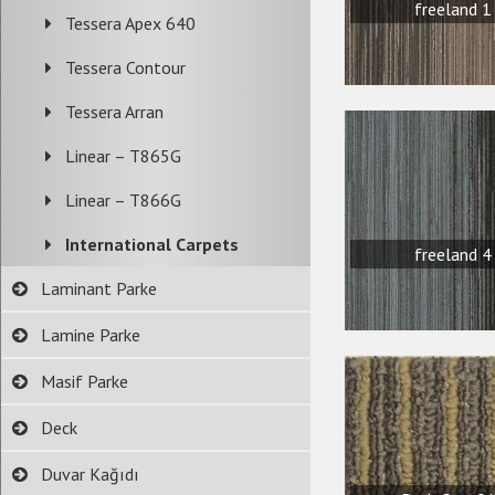
freeland 1
Tessera Apex 640
Tessera Contour
Tessera Arran
Linear – T865G
Linear – T866G
International Carpets
freeland 4
Laminant Parke
Lamine Parke
Masif Parke
Deck
Duvar Kağıdı