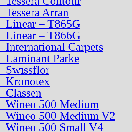
Tessera Contour
Tessera Arran
Linear – T865G
Linear – T866G
International Carpets
Laminant Parke
Swıssflor
Kronotex
Classen
Wineo 500 Medium
Wineo 500 Medium V2
Wineo 500 Small V4