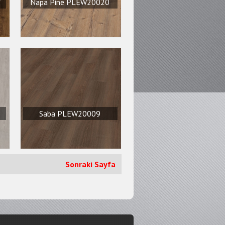
7
Napa Pine PLEW20020
5
Saba PLEW20009
Sonraki Sayfa