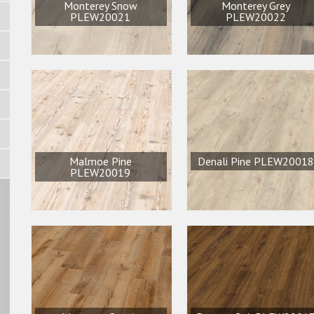
Monterey Snow
Monterey Grey
PLEW20021
PLEW20022
Malmoe Pine
Denali Pine PLEW20018
PLEW20019