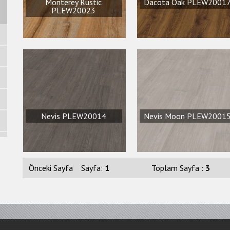
Monterey Rustic
Dacota Oak PLEW2001
PLEW20023
Nevis PLEW20014
Nevis Moon PLEW2001
Önceki Sayfa
Sayfa:
1
Toplam Sayfa :
3